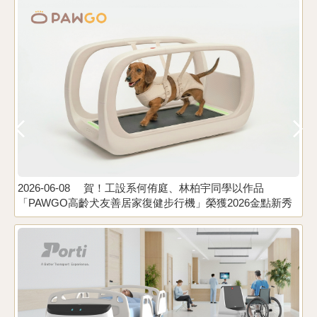
2026-06-08
賀！工設系何侑庭、林柏宇同學以作品
2
「PAWGO高齡犬友善居家復健步行機」榮獲2026金點新秀
設計獎。指導老師：黃孟帆