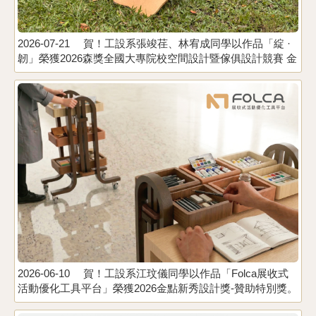
2026-07-21
賀！工設系張竣荏、林宥成同學以作品「綻 ·
2
韌」榮獲2026森獎全國大專院校空間設計暨傢俱設計競賽 金
際
獎。指導老師：李昊哲、李易叡、陳殿禮
2026-06-10
賀！工設系江玟儀同學以作品「Folca展收式
2
活動優化工具平台」榮獲2026金點新秀設計獎-贊助特別獎。
餐
指導老師：彭瑞玟
競