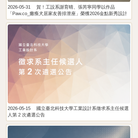
2026-05-31
賀！工設系謝育晴、張芮寧同學以作品
「Paw.co_癱瘓犬居家友善排泄座」榮獲2026金點新秀設計
2
獎。指導老師：黃孟帆
2026-05-15
國立臺北科技大學工業設計系徵求系主任候選
人第 2 次遴選公告
2