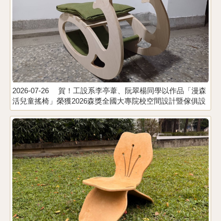
2026-07-26
賀！工設系李亭葦、阮翠楊同學以作品「漫森
2
活兒童搖椅」榮獲2026森獎全國大專院校空間設計暨傢俱設
計競賽 佳作。指導老師：李易叡、李昊哲、陳殿禮