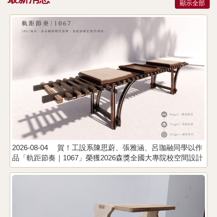
顯示全部
2026-08-04
賀！工設系陳思蔚、張雅涵、呂珈融同學以作
2
品「軌距節奏｜1067」榮獲2026森獎全國大專院校空間設計
暨傢俱設計競賽 佳作。指導老師：張若菡、李昊哲