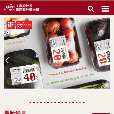
跳
到
主
要
內
容
區
最新消息