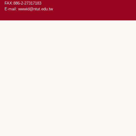
FAX:886-2-27317183
E-mail:
wwwid@ntut.edu.tw