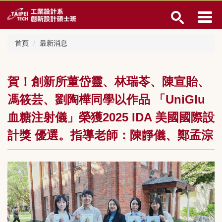
跳
到
主
要
首頁
最新消息
內
容
區
賀！創新所董岱靈、林瑞苓、陳宣貽、
馮筱芸、劉陶樺同學以作品 「UniGlu
血糖注射儀」榮獲2025 IDA 美國國際設
計獎 優選。指導老師：陳靜儀、鄭孟淙