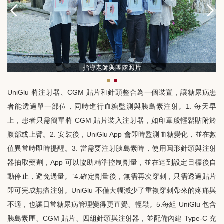
指導老師與團隊照片
UniGlu
將注射器、
CGM
貼片和針頭整合為一個裝置，讓糖尿病患
者能透過單一部位，同時進行血糖監測與胰島素注射。
1.
每天早
上，患者只需簡單將
CGM
貼片裝入注射器，如印章般輕鬆貼附於
腹部或上臂。
2.
安裝後，
UniGlu App
會即時監測血糖變化，並在數
值異常時即時提醒。
3.
當需要注射胰島素時，使用圓形針頭與注射
器抽取藥劑，
App
可以協助精準控制劑量，並在達到設定目標後自
動停止，避免過量。
ˋ4.
確定劑量後，無需再次穿刺，只需透過貼片
即可完成無痛注射。
UniGlu
不僅大幅減少了重複穿刺帶來的疼痛與
不適，也讓日常糖尿病管理變得更直覺、輕鬆。
5.
每組
UniGlu
包含
胰島素匣、
CGM
貼片、四組針頭與注射器，並配備內建
Type-C
充