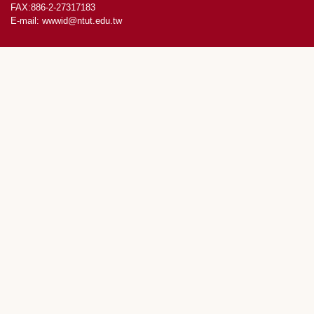
FAX:886-2-27317183
E-mail:
wwwid@ntut.edu.tw