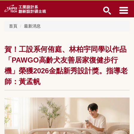
跳
到
主
要
首頁
最新消息
內
容
區
賀！工設系何侑庭、林柏宇同學以作品
「PAWGO高齡犬友善居家復健步行
機」榮獲2026金點新秀設計獎。指導老
師：黃孟帆