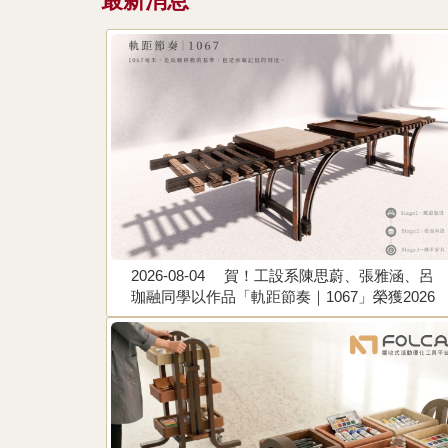
最新消息
2026-08-04
賀！工設系陳思蔚、張雅涵、呂
筱芸、董岱
珈融同學以作品「軌距節奏｜1067」榮獲2026
ASeat」
森獎全國大專院校空間設計暨傢俱設計競賽 佳
獎。指導老師：
作。指導老師：張若菡、李昊哲