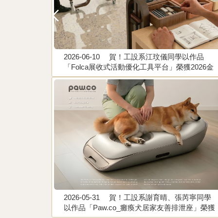
2026-06-10
賀！工設系江玟儀同學以作品
柏諺同學以
「Folca展收式活動優化工具平台」榮獲2026金
拌機」榮獲
點新秀設計獎-贊助特別獎。指導老師：彭瑞玟
黃孟帆
2026-05-31
賀！工設系謝育晴、張芮寧同學
以作品「Paw.co_癱瘓犬居家友善排泄座」榮獲
2026金點新秀設計獎。指導老師：黃孟帆