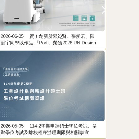
2026-06-05
賀！創新所郭彣賢、張愛若、陳
2026-04-1
冠宇同學以作品 「Porti」榮獲2026 UN Design
生赴日本
Award 金獎。指導老師：鄭孟淙、陳靜儀
2026-05-05
114-2學期申請碩士學位考試、舉
2025-12-3
辦學位考試及離校程序辦理期限與相關事宜
貽、林瑞苓、