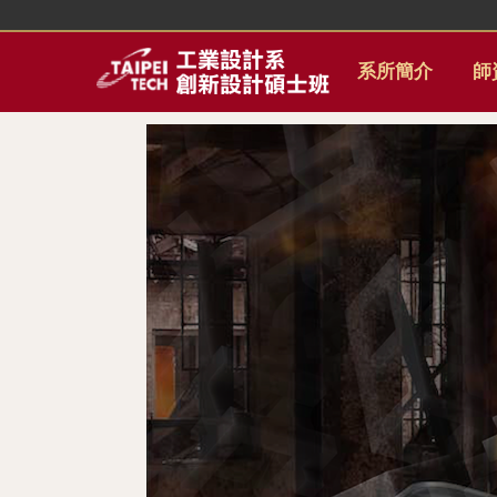
跳
到
主
系所簡介
師
要
內
容
區