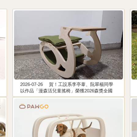
2026-07-26
賀！工設系李亭葦、阮翠楊同學
以作品「漫森活兒童搖椅」榮獲2026森獎全國
大專院校空間設計暨傢俱設計競賽 佳作。指導
老師：李易叡、李昊哲、陳殿禮