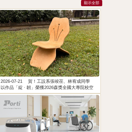
顯示全部
2026-07-21
賀！工設系張竣荏、林宥成同學
2026-05-0
以作品「綻 · 韌」榮獲2026森獎全國大專院校空
「Cadom
間設計暨傢俱設計競賽 金獎。指導老師：李昊
賽 銀賞獎
哲、李易叡、陳殿禮