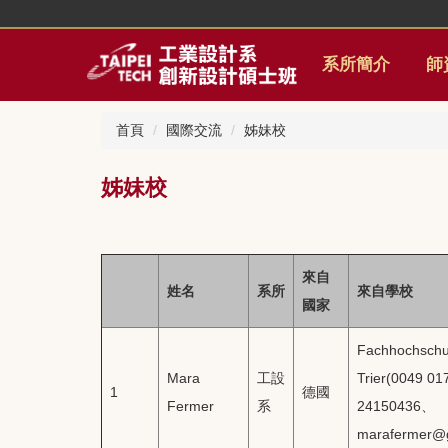
跳
到
主
系所簡介
師
要
內
容
首頁
國際交流
姊妹校
區
姊妹校
來自
姓名
系所
來自學校
國家
Fachhochschu
Mara
工設
Trier(0049 01
1
德國
Fermer
系
24150436、
marafermer@