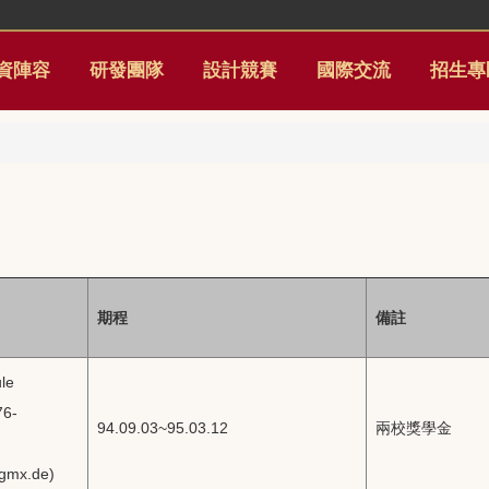
資陣容
研發團隊
設計競賽
國際交流
招生專
期程
備註
le
76-
94.09.03~95.03.12
兩校獎學金
gmx.de)