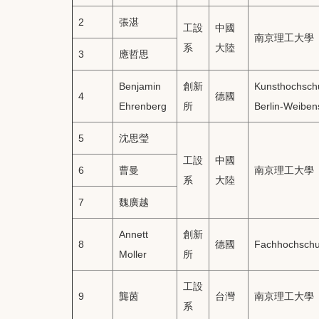
2
張湛
工設
中國
南京理工大學
系
大陸
3
應哲思
Benjamin
創新
Kunsthochsch
4
德國
Ehrenberg
所
Berlin-Weiben
5
沈思瑩
工設
中國
6
曹曼
南京理工大學
系
大陸
7
魏廣越
Annett
創新
8
德國
Fachhochschul
Moller
所
工設
9
龔茵
台灣
南京理工大學
系