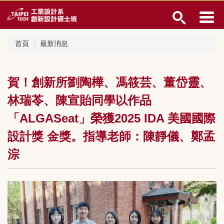
跳
到
主
要
首頁
最新消息
內
容
區
賀！創新所劉陶樺、馮筱芸、董岱靈、
林瑞苓、陳宣貽同學以作品
「ALGASeat」榮獲2025 IDA 美國國際
設計獎 金獎。指導老師：陳靜儀、鄭孟
淙