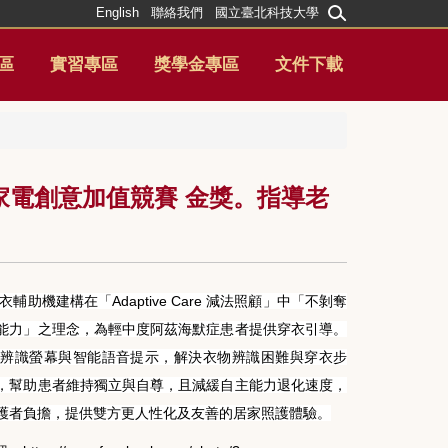
English
聯絡我們
國立臺北科技大學
區
實習專區
獎學金專區
文件下載
5家電創意加值競賽 金獎。指導老
穿衣輔助機建構在「Adaptive Care 減法照顧」中「不剝奪
能力」之理念，為輕中度阿茲海默症患者提供穿衣引導。
視覺辨識螢幕與智能語音提示，解決衣物辨識困難與穿衣步
，幫助患者維持獨立與自尊，且減緩自主能力退化速度，
護者負擔，提供雙方更人性化及友善的居家照護體驗。