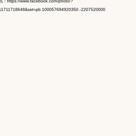
訊：
https://www.facebook.com/photo/?
811711718648&set=pb.100057694920350.-2207520000