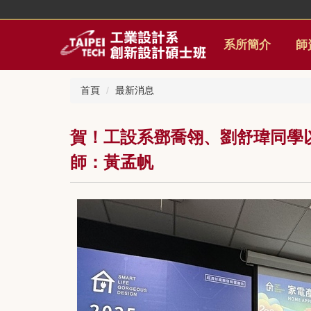
跳
到
主
系所簡介
師
要
內
容
首頁
最新消息
區
賀！工設系鄧喬翎、劉舒瑋同學以作
師：黃孟帆