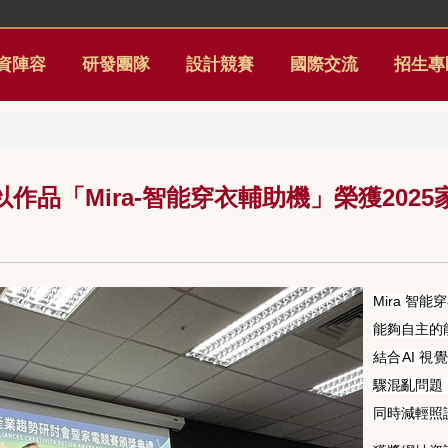
資陣容
研發團隊
設計競賽
國際交流
招生專
品「Mira-智能穿衣輔助機」榮獲202
Mira 智能
能夠自主的
結合AI 
驟混亂問題
同時減輕照