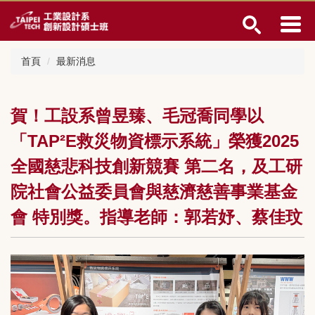
跳
到
主
要
首頁
最新消息
內
容
區
賀！工設系曾昱臻、毛冠喬同學以
「TAP²E救災物資標示系統」榮獲2025
全國慈悲科技創新競賽 第二名，及工研
院社會公益委員會與慈濟慈善事業基金
會 特別獎。指導老師：郭若妤、蔡佳玟