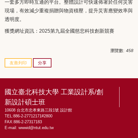
一套多方即時互通的平台。整體設計可快速佈署於任何災害
現場，有效減少重複捐贈與物資積壓，提升災害應變效率與
透明度。
獲獎網址資訊：
2025第九屆全國慈悲科技創新競賽
瀏覽數:
458
友善列印
分享
國立臺北科技大學 工業設計系/創
新設計碩士班
10608 台北市忠孝東路三段1號 設計館
TEL:886-2-27712171#2800
FAX:886-2-27317183
E-mail:
wwwid@ntut.edu.tw