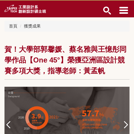
跳
到
主
要
首頁
獲獎成果
內
容
區
賀！大學部郭馨媛、蔡名雅與王憶彤同
學作品【One 45°】榮獲亞洲區設計競
賽多項大獎，指導老師：黃孟帆