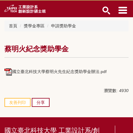
跳
到
主
要
首頁
獎學金專區
申請獎助學金
內
容
區
蔡明火紀念獎助學金
國立臺北科技大學蔡明火先生紀念獎助學金辦法.pdf
瀏覽數:
4930
友善列印
分享
國立臺北科技大學 工業設計系/創