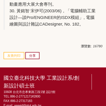
動畫應用大展大會專刊。
30. 黃銘智 宋伊可(2003/06)，「電腦輔助工業
設計—談Pro/ENGINEER的ISDX模組」, 電腦
繪圖與設計雜誌CADesigner, No. 182。
瀏覽數:
16780
友善列印
分享
國立臺北科技大學 工業設計系/創
新設計碩士班
10608 台北市忠孝東路三段1號 設計館
TEL:886-2-27712171#2800
FAX:886-2-27317183
E-mail:
wwwid@ntut.edu.tw