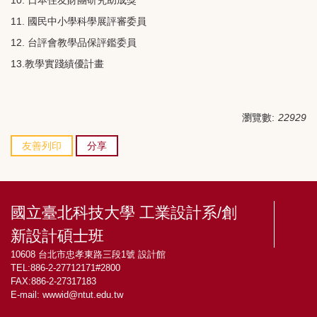
10.
日本住友財團研究助成獎
11.
國民中小學科學展評審委員
12. 台評會教學品保評鑑委員
13.教學實踐績優計畫
瀏覽數:
22929
友善列印
分享
國立臺北科技大學 工業設計系/創
新設計碩士班
10608 台北市忠孝東路三段1號 設計館
TEL:886-2-27712171#2800
FAX:886-2-27317183
E-mail:
wwwid@ntut.edu.tw