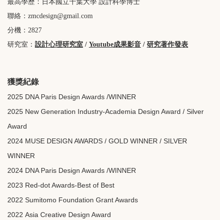
最高學歷：日本國立千葉大學 設計科學博士
聯絡：
zmcdesign@gmail.com
分機：2827
研究室：
設計心理研究室
/
Youtube成果影音
/
研究著作發表
獲獎紀錄
2025
DNA Paris Design Awards /WINNER
2025 New Generation Industry-Academia Design Award / Silver
Award
2024 MUSE DESIGN AWARDS / GOLD WINNER / SILVER
WINNER
2024 DNA Paris Design Awards /WINNER
2023 Red-dot Awards-Best of Best
2022 Sumitomo Foundation Grant Awards
2022 Asia Creative Design Award