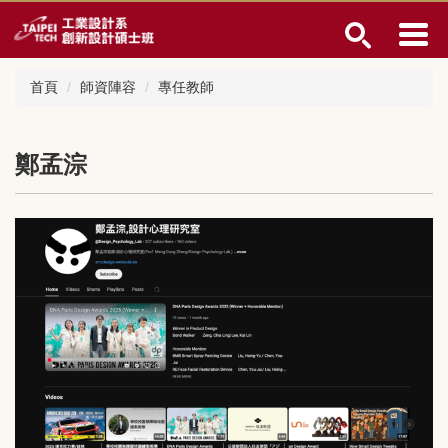
跳
到
主
要
首頁
師資陣容
專任教師
內
容
區
鄭孟淙