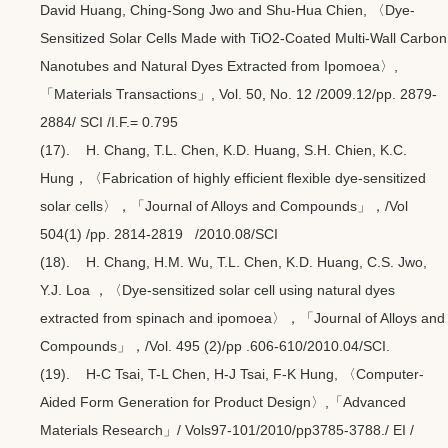
David Huang, Ching-Song Jwo and Shu-Hua Chien, 〈Dye-
Sensitized Solar Cells Made with TiO2-Coated Multi-Wall Carbon
Nanotubes and Natural Dyes Extracted from Ipomoea〉,
「Materials Transactions」, Vol. 50, No. 12 /2009.12/pp. 2879-
2884/ SCI /I.F.= 0.795
(17). H. Chang, T.L. Chen, K.D. Huang, S.H. Chien, K.C.
Hung，〈Fabrication of highly efficient flexible dye-sensitized
solar cells〉，「Journal of Alloys and Compounds」，/Vol
504(1) /pp. 2814-2819 /2010.08/SCI
(18). H. Chang, H.M. Wu, T.L. Chen, K.D. Huang, C.S. Jwo,
Y.J. Loa ，〈Dye-sensitized solar cell using natural dyes
extracted from spinach and ipomoea〉，「Journal of Alloys and
Compounds」，/Vol. 495 (2)/pp .606-610/2010.04/SCI.
(19). H-C Tsai, T-L Chen, H-J Tsai, F-K Hung, 〈Computer-
Aided Form Generation for Product Design〉,「Advanced
Materials Research」/ Vols97-101/2010/pp3785-3788./ EI /