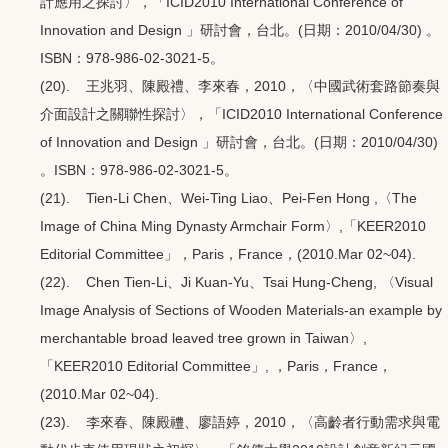
計應用之探討〉，「ICID2010 International Conference of
Innovation and Design 」研討會，台北。(日期：2010/04/30) 。
ISBN：978-986-02-3021-5。
(20). 王兆羽、陳殿禮、李來春，2010，〈中國武術套路節奏與
介面設計之關聯性探討〉，「ICID2010 International Conference
of Innovation and Design 」研討會，台北。(日期：2010/04/30)
。ISBN：978-986-02-3021-5。
(21). Tien-Li Chen、Wei-Ting Liao、Pei-Fen Hong ,〈The
Image of China Ming Dynasty Armchair Form〉,「KEER2010
Editorial Committee」，Paris，France，(2010.Mar 02~04).
(22). Chen Tien-Li、Ji Kuan-Yu、Tsai Hung-Cheng, 〈Visual
Image Analysis of Sections of Wooden Materials-an example by
merchantable broad leaved tree grown in Taiwan〉,
「KEER2010 Editorial Committee」, ，Paris，France，
(2010.Mar 02~04).
(23). 李來春、陳殿禮、廖語婷，2010，〈高齡者行動需求與電