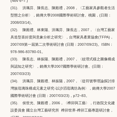
(Nov 6~7.)
(31). 洪珮芬、陳長志、陳殿禮，2008，〈工藝家具參觀者生活
型態之分析〉，銘傳大學2008國際學術研討會。桃園，(日期：
2008/03/14)。
(32). 陳殿禮、林東陽、洪珮芬、陳長志，2007，〈台灣工藝家
具造型喜好度與意象分析之研究〉，台灣家具產業協會(TFPA)，
2007/09第一屆第二次學術研討會 (日期：2007/09/23)。ISBN：
978-986-83780-01。
(33). 陳長志、林振陽、陳殿禮，2007，〈紋理式樣之圖像構成
與認知之研究〉，銘傳大學2007國際學術研討會。(日期：
2007/03/23)
(34). 洪珮芬、陳殿禮、林振陽，2007，〈從符號學理論探討排
灣族琉璃珠構成元素之研究-以沙滔琉璃坊為例〉，銘傳大學2007
國際學術研討會 (日期：2007/03/23)，p72~83。
(35). 侯世光、陳殿禮，2006，〈榫卯與工藝〉，行政院文化建
設委員會 國立台灣工藝研究所 榫卯世界-榫卯工藝專題研討會，