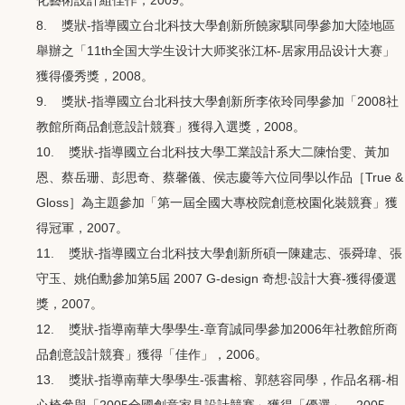
8. 獎狀-指導國立台北科技大學創新所饒家騏同學參加大陸地區
舉辦之「11th全国大学生设计大师奖张江杯-居家用品设计大赛」
獲得優秀獎，2008。
9. 獎狀-指導國立台北科技大學創新所李依玲同學參加「2008社
教館所商品創意設計競賽」獲得入選獎，2008。
10. 獎狀-指導國立台北科技大學工業設計系大二陳怡雯、黃加
恩、蔡岳珊、彭思奇、蔡馨儀、侯志慶等六位同學以作品［True &
Gloss］為主題參加「第一屆全國大專校院創意校園化裝競賽」獲
得冠軍，2007。
11. 獎狀-指導國立台北科技大學創新所碩一陳建志、張舜瑋、張
守玉、姚伯勳參加第5屆 2007 G-design 奇想‧設計大賽-獲得優選
獎，2007。
12. 獎狀-指導南華大學學生-章育誠同學參加2006年社教館所商
品創意設計競賽」獲得「佳作」，2006。
13. 獎狀-指導南華大學學生-張書榕、郭慈容同學，作品名稱-相
心椅參與「2005全國創意家具設計競賽」獲得「優選」，2005。