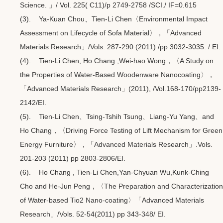
Science. 」/ Vol. 225( C11)/p 2749-2758 /SCI./ IF=0.615
(3). Ya-Kuan Chou、Tien-Li Chen〈Environmental Impact
Assessment on Lifecycle of Sofa Material〉，「Advanced
Materials Research」/Vols. 287-290 (2011) /pp 3032-3035. / EI.
(4). Tien-Li Chen, Ho Chang ,Wei-hao Wong，〈A Study on
the Properties of Water-Based Woodenware Nanocoating〉，
「Advanced Materials Research」(2011), /Vol.168-170/pp2139-
2142/EI.
(5). Tien-Li Chen、Tsing-Tshih Tsung、Liang-Yu Yang、and
Ho Chang，〈Driving Force Testing of Lift Mechanism for Green
Energy Furniture〉，「Advanced Materials Research」.Vols.
201-203 (2011) pp 2803-2806/EI.
(6). Ho Chang , Tien-Li Chen,Yan-Chyuan Wu,Kunk-Ching
Cho and He-Jun Peng，〈The Preparation and Characterization
of Water-based Tio2 Nano-coating〉「Advanced Materials
Research」/Vols. 52-54(2011) pp 343-348/ EI.