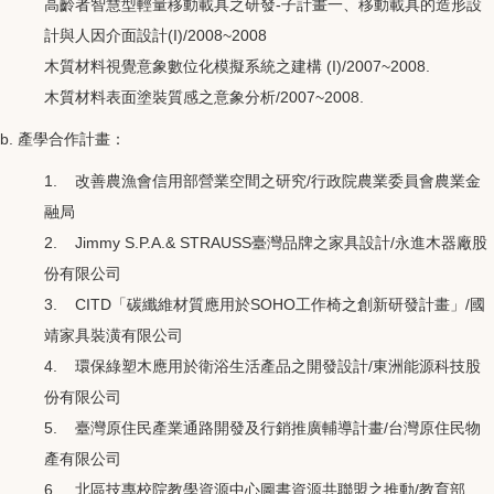
高齡者智慧型輕量移動載具之研發-子計畫一、移動載具的造形設
計與人因介面設計(I)/2008~2008
木質材料視覺意象數位化模擬系統之建構 (I)/2007~2008.
木質材料表面塗裝質感之意象分析/2007~2008.
b. 產學合作計畫：
1. 改善農漁會信用部營業空間之研究/行政院農業委員會農業金
融局
2. Jimmy S.P.A.& STRAUSS臺灣品牌之家具設計/永進木器廠股
份有限公司
3. CITD「碳纖維材質應用於SOHO工作椅之創新研發計畫」/國
靖家具裝潢有限公司
4. 環保綠塑木應用於衛浴生活產品之開發設計/東洲能源科技股
份有限公司
5. 臺灣原住民產業通路開發及行銷推廣輔導計畫/台灣原住民物
產有限公司
6. 北區技專校院教學資源中心圖書資源共聯盟之推動/教育部