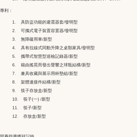
專利：
1. 具防盜功能的避震器套/發明型
2. 可攜式電子裝置容置器/發明型
3. 無障礙用車/新型
4. 具有拉線式同動升降之桌類家具/發明型
5. 攜帶式智慧型巡檢記錄器/新型
6. 籍由搖晃而發出聲響之球瓶結構/新型
7. 兼具收藏與展示用杯墊組/新型
8. 架體連接件結構/新型
9. 筷子存放盒/新型
10. 筷子(一) /新型
11. 筷子/新型
12. 存放盒/新型
競賽指導獲狀記錄