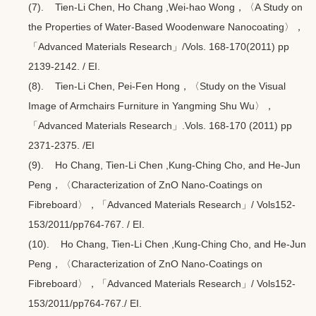
(7). Tien-Li Chen, Ho Chang ,Wei-hao Wong，〈A Study on
the Properties of Water-Based Woodenware Nanocoating〉，
「Advanced Materials Research」/Vols. 168-170(2011) pp
2139-2142. / EI.
(8). Tien-Li Chen, Pei-Fen Hong，〈Study on the Visual
Image of Armchairs Furniture in Yangming Shu Wu〉，
「Advanced Materials Research」.Vols. 168-170 (2011) pp
2371-2375. /EI
(9). Ho Chang, Tien-Li Chen ,Kung-Ching Cho, and He-Jun
Peng，〈Characterization of ZnO Nano-Coatings on
Fibreboard〉，「Advanced Materials Research」/ Vols152-
153/2011/pp764-767. / EI.
(10). Ho Chang, Tien-Li Chen ,Kung-Ching Cho, and He-Jun
Peng，〈Characterization of ZnO Nano-Coatings on
Fibreboard〉，「Advanced Materials Research」/ Vols152-
153/2011/pp764-767./ EI.