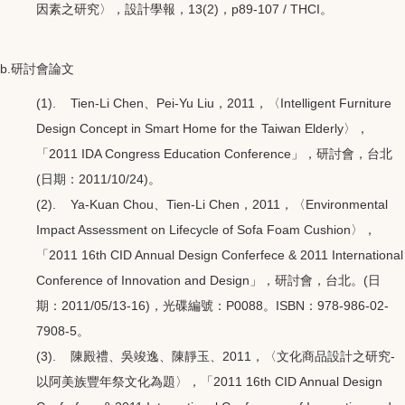
因素之研究〉，設計學報，13(2)，p89-107 / THCI。
b.研討會論文
(1). Tien-Li Chen、Pei-Yu Liu，2011，〈Intelligent Furniture
Design Concept in Smart Home for the Taiwan Elderly〉，
「2011 IDA Congress Education Conference」，研討會，台北
(日期：2011/10/24)。
(2). Ya-Kuan Chou、Tien-Li Chen，2011，〈Environmental
Impact Assessment on Lifecycle of Sofa Foam Cushion〉，
「2011 16th CID Annual Design Conferfece & 2011 International
Conference of Innovation and Design」，研討會，台北。(日
期：2011/05/13-16)，光碟編號：P0088。ISBN：978-986-02-
7908-5。
(3). 陳殿禮、吳竣逸、陳靜玉、2011，〈文化商品設計之研究-
以阿美族豐年祭文化為題〉，「2011 16th CID Annual Design