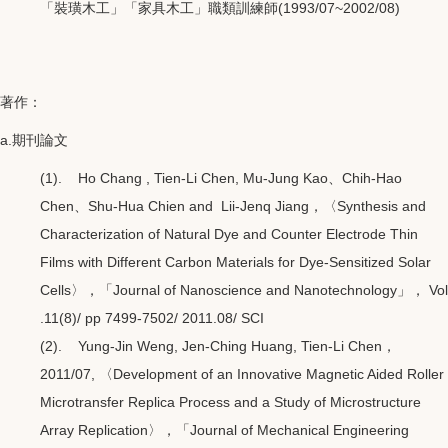
「裝璜木工」「家具木工」職類訓練師(1993/07~2002/08)
著作：
a.期刊論文
(1). Ho Chang , Tien-Li Chen, Mu-Jung Kao、Chih-Hao
Chen、Shu-Hua Chien and Lii-Jenq Jiang，〈Synthesis and
Characterization of Natural Dye and Counter Electrode Thin
Films with Different Carbon Materials for Dye-Sensitized Solar
Cells〉，「Journal of Nanoscience and Nanotechnology」， Vol
.11(8)/ pp 7499-7502/ 2011.08/ SCI
(2). Yung-Jin Weng, Jen-Ching Huang, Tien-Li Chen，
2011/07, 〈Development of an Innovative Magnetic Aided Roller
Microtransfer Replica Process and a Study of Microstructure
Array Replication〉，「Journal of Mechanical Engineering