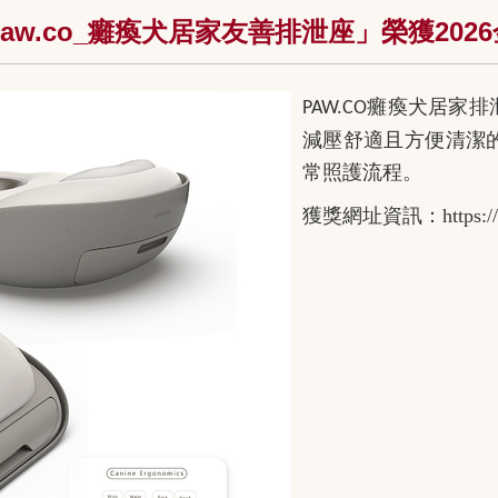
w.co_癱瘓犬居家友善排泄座」榮獲20
癱瘓犬居家排
PAW.CO
減壓舒適且方便清潔
常照護流程。
獲獎網址資訊：https://www