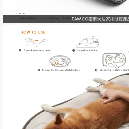
PAW.CO癱瘓犬居家排泄座產