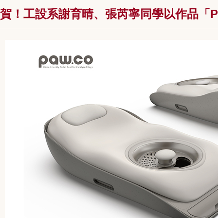
賀！工設系謝育晴、張芮寧同學以作品「Pa