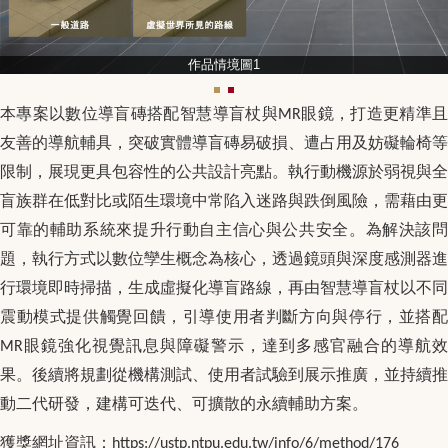
作品情境圖1
本專案以數位導盲磚搭配智慧導盲杖與
眼鏡，打造更精準
MR
友善的導航輔具，突破實體導盲磚易破損、遭占用及妨礙輪椅等
限制，展現更具包容性的公共設計亮點。執行動機源於弱視與全
盲族群在低對比或陌生環境中常陷入迷路與跌倒風險，需藉由更
可靠的輔助系統來提升行動自主信心與公共安全。為解決該問
題，執行方式以數位孿生概念為核心，透過鏡頭與深度感測器進
行環境即時掃描，生成虛擬化導盲路線，再由智慧導
盲杖以不同
震動模式提供觸覺回饋，引導使用者判斷方向與停行，並搭配
眼鏡強化視覺訊息與障礙警示，達到多感官融合的導航效
MR
果。後續將規劃從機構測試、使用者試驗到展示推廣，並持續推
動二代研發，建構可迭代、可擴散的永續輔助方案。
獲獎網址資訊：
https://ustp.ntpu.edu.tw/info/6/method/176