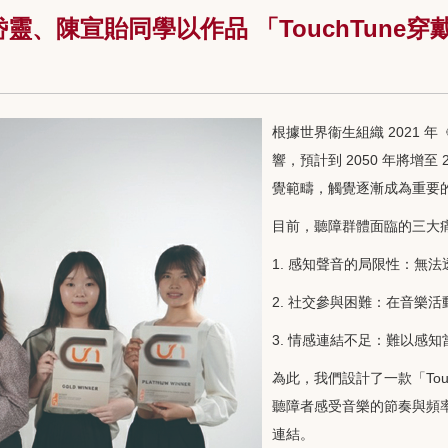
、陳宣貽同學以作品 「TouchTune穿
根據世界衞生組織 2021 
響，預計到 2050 年將增
覺範疇，觸覺逐漸成為重要
目前，聽障群體面臨的三大
1. 感知聲音的局限性：無
2. 社交參與困難：在音樂
3. 情感連結不足：難以感
為此，我們設計了一款「To
聽障者感受音樂的節奏與頻
連結。