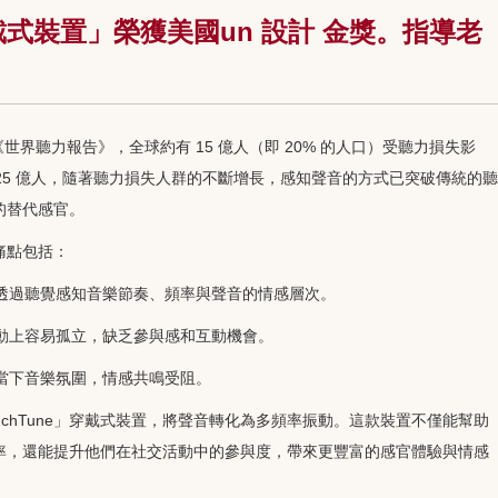
戴式裝置」榮獲美國un 設計 金獎。指導老
年《世界聽力報告》，全球約有 15 億人（即 20% 的人口）受聽力損失影
至 25 億人，隨著聽力損失人群的不斷增長，感知聲音的方式已突破傳統的聽
的替代感官。
痛點包括：
法透過聽覺感知音樂節奏、頻率與聲音的情感層次。
活動上容易孤立，缺乏參與感和互動機會。
知當下音樂氛圍，情感共鳴受阻。
uchTune」穿戴式裝置，將聲音轉化為多頻率振動。這款裝置不僅能幫助
率，還能提升他們在社交活動中的參與度，帶來更豐富的感官體驗與情感