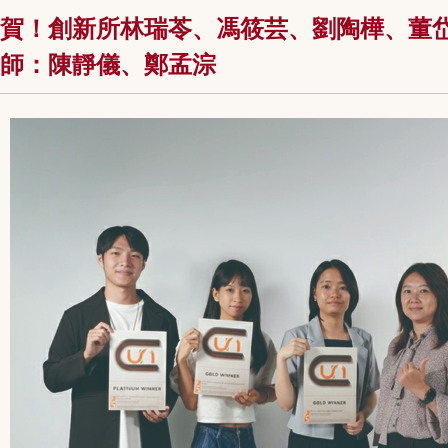
賀！創新所林瑞苓、馮筱芸、劉陶樺、董岱靈
師：陳靜儀、鄭孟淙